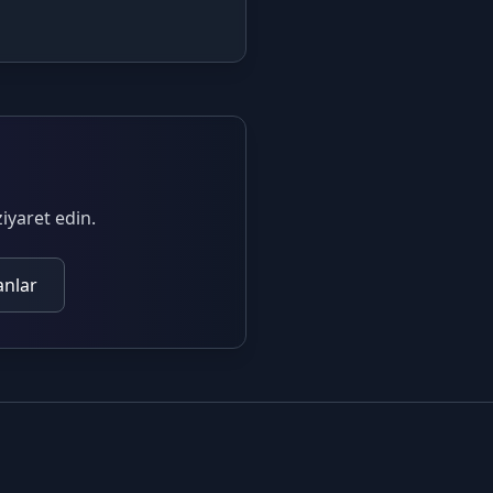
ziyaret edin.
nlar