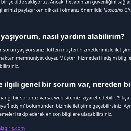
li bir şekilde saklıyoruz. Ancak, hesabınızın güvenliğini sağla
gilerinizi paylaşırken dikkatli olmanız önemlidir.
Klasbahis Gir
 yaşıyorum, nasıl yardım alabilirim?
ir sorun yaşıyorsanız, lütfen müşteri hizmetlerimizle iletişi
maktan memnuniyet duyar. Müşteri hizmetleri iletişim bilgile
ilirsiniz.
e ilgili genel bir sorum var, nereden bi
erhangi bir sorunuz varsa, web sitemizi ziyaret edebilir, ‘Sıkç
ya ‘İletişim’ bölümünden bizimle iletişime geçebilirsiniz. Ay
meleri takip ederek en son bilgilere ulaşabilirsiniz.
isgiris.com