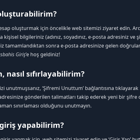
oluşturabilirim?
hesap oluşturmak için öncelikle web sitemizi ziyaret edin. Ard
işisel bilgileriniz (adınız, soyadınız, e-posta adresiniz ve şif
niz tamamlandıktan sonra e-posta adresinize gelen doğrula
sbahis Giriş
’e hoş geldiniz!
 nasıl sıfırlayabilirim?
izi unutmuşsanız, ‘Şifremi Unuttum’ bağlantısına tıklayarak ş
 adresinize gönderilen talimatları takip ederek yeni bir şifre 
n zaman sınırlaması olduğunu unutmayın.
giriş yapabilirim?
iriş yapmak için, web sitemizi ziyaret edin ve ‘Giriş Yap’ bu