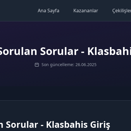
Ana Sayfa
Kazananlar
Çekilişle
Sorulan Sorular - Klasbahi
Son güncelleme: 26.06.2025
 Sorular - Klasbahis Giriş