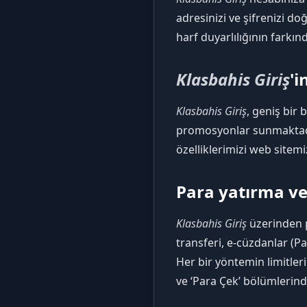
adresinizi ve şifrenizi d
harf duyarlılığının farkın
Klasbahis Giriş
'i
Klasbahis Giriş
, geniş bir 
promosyonlar sunmaktadı
özelliklerimizi web sitemi
Para yatırma ve
Klasbahis Giriş
üzerinden p
transferi, e-cüzdanlar (P
Her bir yöntemin limitleri 
ve ‘Para Çek’ bölümlerinde