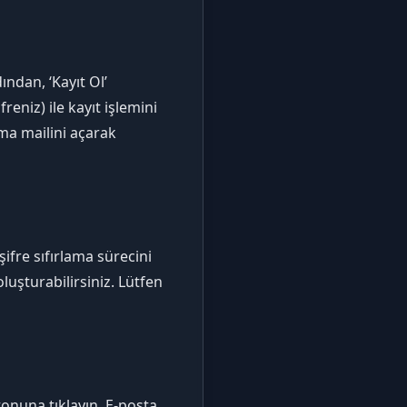
ından, ‘Kayıt Ol’
reniz) ile kayıt işlemini
ma mailini açarak
ifre sıfırlama sürecini
oluşturabilirsiniz. Lütfen
tonuna tıklayın. E-posta