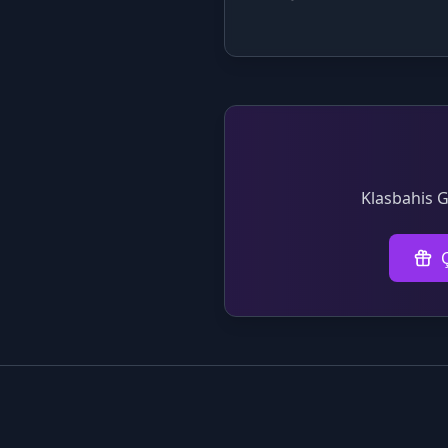
Klasbahis Gi
Ç