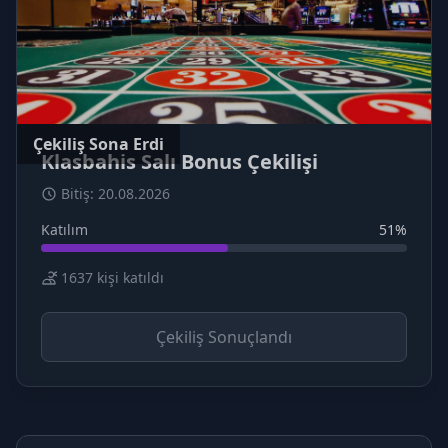
Çekiliş Sona Erdi
Klasbahis Salı Bonus Çekilişi
Bitiş: 20.08.2026
Katılım
51%
1637 kişi katıldı
Çekiliş Sonuçlandı