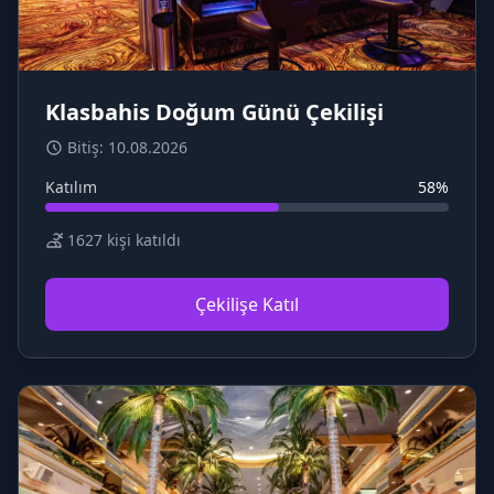
Klasbahis Doğum Günü Çekilişi
Bitiş: 10.08.2026
Katılım
58%
1627 kişi katıldı
Çekilişe Katıl