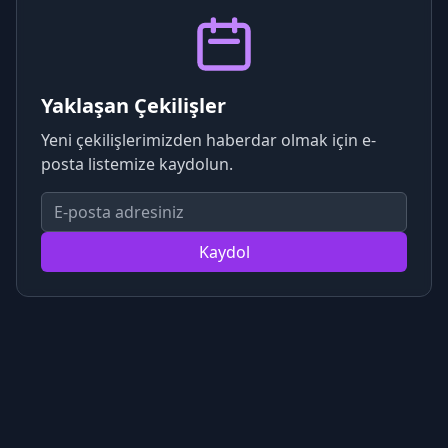
Yaklaşan Çekilişler
Yeni çekilişlerimizden haberdar olmak için e-
posta listemize kaydolun.
Kaydol