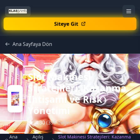
Siteye Git
Ana Sayfaya Dön
Slot Makinesi
Stratejileri: Kazanma
İhtişamı ve Risk
Yönetimi
4.30
(396 değerlendirme)
Ana
Açılış
Slot Makinesi Stratejileri: Kazanma