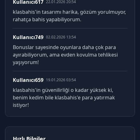
Kullanıcı617
22.01.2026 20:54
klasbahis'in tasarımı harika, gözüm yorulmuyor,
rahatça bahis yapabiliyorum.
Kullanıcı749
02.02.2026 13:54
Bonuslar sayesinde oyunlara daha çok para
ayırabiliyorum, ama evden kovulma tehlikesi
yaşıyorum!
Kullanıcı659
19.01.2026 03:54
klasbahis'in güvenilirliği o kadar yüksek ki,
benim kedim bile klasbahis'e para yatırmak
istiyor!
Hızlı Bilgiler