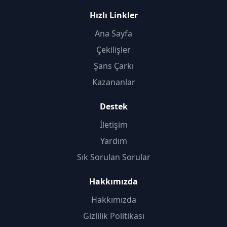
Hızlı Linkler
Ana Sayfa
Çekilişler
Şans Çarkı
Kazananlar
Destek
İletişim
Yardım
Sık Sorulan Sorular
Hakkımızda
Hakkımızda
Gizlilik Politikası