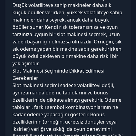
Düşük volatiliteye sahip makineler daha sık
küçük ödüller verirken, yüksek volatiliteye sahip
makineler daha seyrek, ancak daha büyük
ödüller sunar. Kendi risk toleransınıza ve oyun
tarzınıza uygun bir slot makinesi seçmek, uzun
vadeli başarı için olmazsa olmazdır. Örneğin, sık
sık ödeme yapan bir makine sabır gerektirirken,
büyük ödül bekleyen bir makine daha riskli bir
yaklaşımdır.
Slot Makinesi Seçiminde Dikkat Edilmesi
Gerekenler
Slot makinesi seçimi sadece volatiliteyi değil,
aynı zamanda ödeme tablolarını ve bonus
özelliklerini de dikkate almayı gerektirir. Ödeme
tabloları, farklı sembol kombinasyonlarının ne
kadar ödeme yapacağını gösterir. Bonus
özelliklerinin (örneğin, ücretsiz dönüşler veya
iksirler) varlığı ve sıklığı da oyun deneyimini