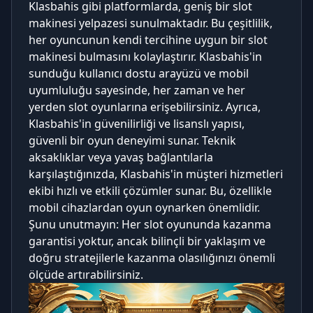
Klasbahis gibi platformlarda, geniş bir slot
makinesi yelpazesi sunulmaktadır. Bu çeşitlilik,
her oyuncunun kendi tercihine uygun bir slot
makinesi bulmasını kolaylaştırır. Klasbahis'in
sunduğu kullanıcı dostu arayüzü ve mobil
uyumluluğu sayesinde, her zaman ve her
yerden slot oyunlarına erişebilirsiniz. Ayrıca,
Klasbahis'in güvenilirliği ve lisanslı yapısı,
güvenli bir oyun deneyimi sunar. Teknik
aksaklıklar veya yavaş bağlantılarla
karşılaştığınızda, Klasbahis'in müşteri hizmetleri
ekibi hızlı ve etkili çözümler sunar. Bu, özellikle
mobil cihazlardan oyun oynarken önemlidir.
Şunu unutmayın: Her slot oyununda kazanma
garantisi yoktur, ancak bilinçli bir yaklaşım ve
doğru stratejilerle kazanma olasılığınızı önemli
ölçüde artırabilirsiniz.