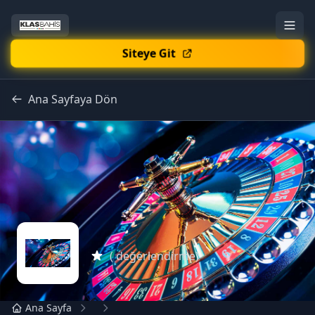
Siteye Git
Ana Sayfaya Dön
( değerlendirme)
Ana Sayfa