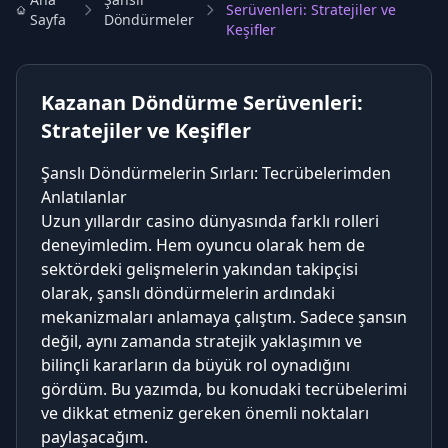
Serüvenleri: Stratejiler ve
Sayfa
Döndürmeler
Keşifler
Kazanan Döndürme Serüvenleri:
Stratejiler ve Keşifler
Şanslı Döndürmelerin Sırları: Tecrübelerimden
Anlatılanlar
Uzun yıllardır casino dünyasında farklı rolleri
deneyimledim. Hem oyuncu olarak hem de
sektördeki gelişmelerin yakından takipçisi
olarak, şanslı döndürmelerin ardındaki
mekanizmaları anlamaya çalıştım. Sadece şansın
değil, aynı zamanda stratejik yaklaşımın ve
bilinçli kararların da büyük rol oynadığını
gördüm. Bu yazımda, bu konudaki tecrübelerimi
ve dikkat etmeniz gereken önemli noktaları
paylaşacağım.