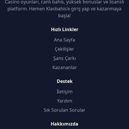
Casino oyunları, canlı bahis, yüksek bonuslar ve lisanslı
platform. Hemen Klasbahis’e giriş yap ve kazanmaya
başla!
Hızlı Linkler
Ana Sayfa
Çekilişler
Şans Çarkı
Kazananlar
Destek
İletişim
Yardım
Sık Sorulan Sorular
Hakkımızda