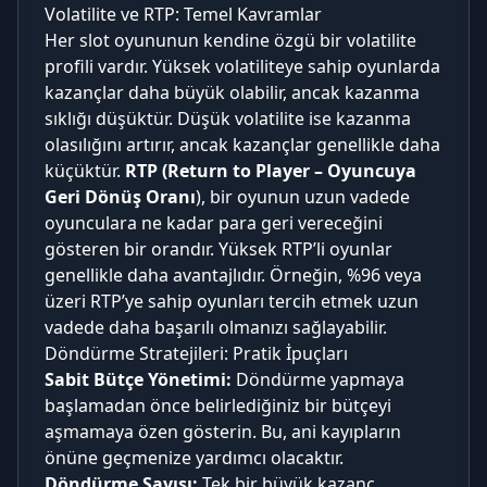
Volatilite ve RTP: Temel Kavramlar
Her slot oyununun kendine özgü bir volatilite
profili vardır. Yüksek volatiliteye sahip oyunlarda
kazançlar daha büyük olabilir, ancak kazanma
sıklığı düşüktür. Düşük volatilite ise kazanma
olasılığını artırır, ancak kazançlar genellikle daha
küçüktür.
RTP (Return to Player – Oyuncuya
Geri Dönüş Oranı
), bir oyunun uzun vadede
oyunculara ne kadar para geri vereceğini
gösteren bir orandır. Yüksek RTP’li oyunlar
genellikle daha avantajlıdır. Örneğin, %96 veya
üzeri RTP’ye sahip oyunları tercih etmek uzun
vadede daha başarılı olmanızı sağlayabilir.
Döndürme Stratejileri: Pratik İpuçları
Sabit Bütçe Yönetimi:
Döndürme yapmaya
başlamadan önce belirlediğiniz bir bütçeyi
aşmamaya özen gösterin. Bu, ani kayıpların
önüne geçmenize yardımcı olacaktır.
Döndürme Sayısı:
Tek bir büyük kazanç