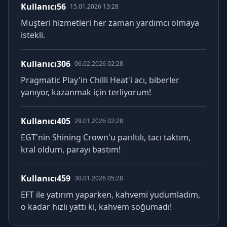
Kullanıcı56
15.01.2026 13:28
Müşteri hizmetleri her zaman yardımcı olmaya
istekli.
Kullanıcı306
06.02.2026 02:28
Pragmatic Play'in Chilli Heat'i acı, biberler
yanıyor, kazanmak için terliyorum!
Kullanıcı405
29.01.2026 02:28
EGT'nin Shining Crown'u parıltılı, tacı taktım,
kral oldum, parayı bastım!
Kullanıcı459
30.01.2026 05:28
EFT ile yatırım yaparken, kahvemi yudumladım,
o kadar hızlı yattı ki, kahvem soğumadı!