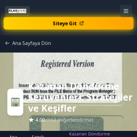
Siteye Git
Ana Sayfaya Dön
Kazanan Döndürme
Serüvenleri: Stratejiler
ve Keşifler
4.00
(163 değerlendirme)
Kazanan Döndürme
Ana
Şanslı