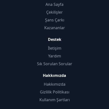
Ana Sayfa
Çekilişler
Şans Çarkı
Kazananlar
Destek
İletişim
Yardım
Sık Sorulan Sorular
Hakkımızda
Hakkımızda
Gizlilik Politikası
Kullanım Şartları