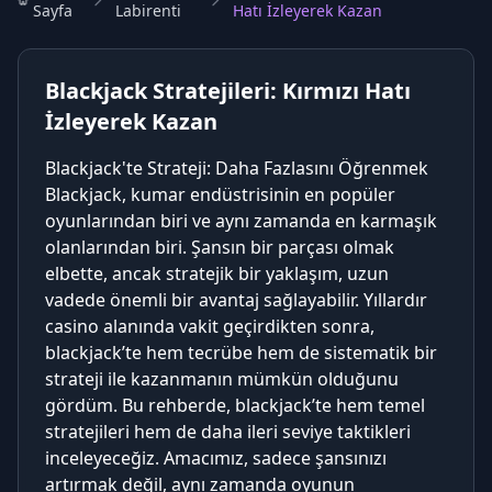
Sayfa
Labirenti
Hatı İzleyerek Kazan
Blackjack Stratejileri: Kırmızı Hatı
İzleyerek Kazan
Blackjack'te Strateji: Daha Fazlasını Öğrenmek
Blackjack, kumar endüstrisinin en popüler
oyunlarından biri ve aynı zamanda en karmaşık
olanlarından biri. Şansın bir parçası olmak
elbette, ancak stratejik bir yaklaşım, uzun
vadede önemli bir avantaj sağlayabilir. Yıllardır
casino alanında vakit geçirdikten sonra,
blackjack’te hem tecrübe hem de sistematik bir
strateji ile kazanmanın mümkün olduğunu
gördüm. Bu rehberde, blackjack’te hem temel
stratejileri hem de daha ileri seviye taktikleri
inceleyeceğiz. Amacımız, sadece şansınızı
artırmak değil, aynı zamanda oyunun