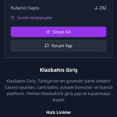
Kullanıcı Sayısı
232
Sürekli kampanyalar
Siteye Git
Yorum Yap
Klasbahis Giriş
Klasbahis Giriş: Türkiye’nin en güvenilir bahis siteleri!
Casino oyunları, canlı bahis, yüksek bonuslar ve lisanslı
platform. Hemen Klasbahis’e giriş yap ve kazanmaya
başla!
Hızlı Linkler