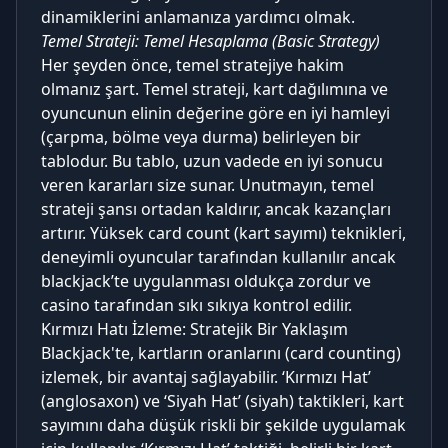
dinamiklerini anlamanıza yardımcı olmak.
Temel Strateji: Temel Hesaplama (Basic Strategy)
Her şeyden önce, temel stratejiye hakim
olmanız şart. Temel strateji, kart dağılımına ve
oyuncunun elinin değerine göre en iyi hamleyi
(çarpma, bölme veya durma) belirleyen bir
tablodur. Bu tablo, uzun vadede en iyi sonucu
veren kararları size sunar. Unutmayın, temel
strateji şansı ortadan kaldırır, ancak kazançları
artırır. Yüksek card count (kart sayımı) teknikleri,
deneyimli oyuncular tarafından kullanılır ancak
blackjack’te uygulanması oldukça zordur ve
casino tarafından sıkı sıkıya kontrol edilir.
Kırmızı Hatı İzleme: Stratejik Bir Yaklaşım
Blackjack'te, kartların oranlarını (card counting)
izlemek, bir avantaj sağlayabilir. ‘Kırmızı Hat’
(anglosaxon) ve ‘Siyah Hat’ (siyah) taktikleri, kart
sayımını daha düşük riskli bir şekilde uygulamak