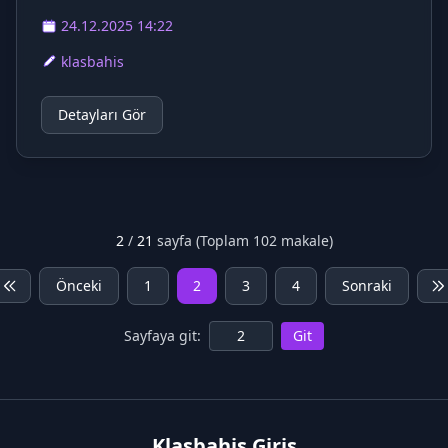
24.12.2025 14:22
klasbahis
Detayları Gör
2
/
21
sayfa (Toplam 102 makale)
Önceki
1
2
3
4
Sonraki
Sayfaya git:
Git
Klasbahis Giriş