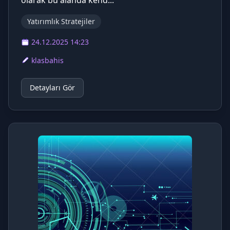
Yatırımlık Stratejiler
24.12.2025 14:23
klasbahis
Detayları Gör