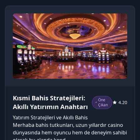
Kısmi Bahis Stratejileri:
Öne
4.20
Çıkan
Akıllı Yatırımın Anahtarı
Yatırım Stratejileri ve Akıllı Bahis
Merhaba bahis tutkunları, uzun yıllardır casino
dünyasında hem oyuncu hem de deneyim sahibi
olarak bu alanda kend...