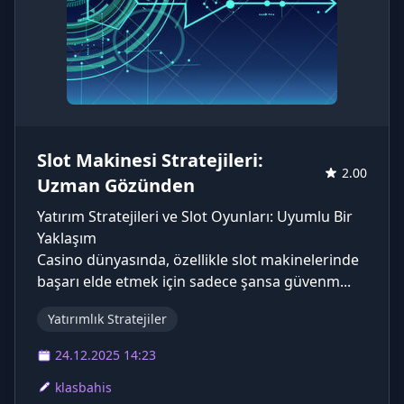
Slot Makinesi Stratejileri:
2.00
Uzman Gözünden
Yatırım Stratejileri ve Slot Oyunları: Uyumlu Bir
Yaklaşım
Casino dünyasında, özellikle slot makinelerinde
başarı elde etmek için sadece şansa güvenm...
Yatırımlık Stratejiler
24.12.2025 14:23
klasbahis