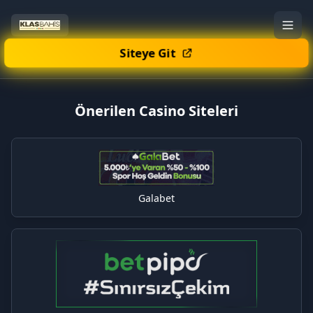
Siteye Git
Önerilen Casino Siteleri
Galabet