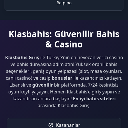
Betpipo
Klasbahis: Güvenilir Bahis
& Casino
Klasbahis Giriş
ile Türkiye’nin en heyecan verici casino
ve bahis dünyasına adım atın! Yüksek oranlı bahis
seçenekleri, geniş oyun yelpazesi (slot, masa oyunları,
canlı casino) ve cazip
bonuslar
ile kazancınızı katlayın.
Lisanslı ve
güvenilir
bir platformda, 7/24 kesintisiz
oyun keyfi yaşayın. Hemen Klasbahis’e giriş yapın ve
kazandıran anlara başlayın!
En iyi bahis siteleri
arasında Klasbahis Giriş.
Kazananlar