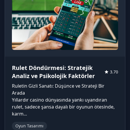
Rulet Döndürmesi: Stratejik
3.70
Analiz ve Psikolojik Faktörler
Ruletin Gizli Sanatı: Düşünce ve Strateji Bir
Arada
Yıllardır casino dünyasında yankı uyandıran
rulet, sadece şansa dayalı bir oyunun ötesinde,
karm...
Oyun Tasarımı