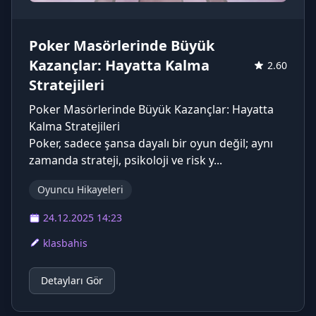
Poker Masörlerinde Büyük
Kazançlar: Hayatta Kalma
2.60
Stratejileri
Poker Masörlerinde Büyük Kazançlar: Hayatta
Kalma Stratejileri
Poker, sadece şansa dayalı bir oyun değil; aynı
zamanda strateji, psikoloji ve risk y...
Oyuncu Hikayeleri
24.12.2025 14:23
klasbahis
Detayları Gör